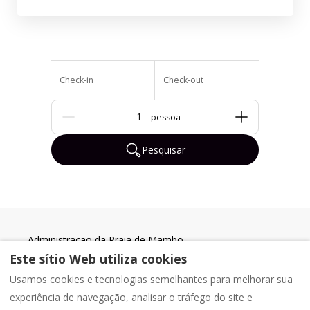
Check-in
Check-out
Pessoas
Pesquisar
Administração da Praia de Mambo
Este sítio Web utiliza cookies
Acomodações em Mambo Beach
CNPJ: 158472 (Registro Comercial da Câmara de
Usamos cookies e tecnologias semelhantes para melhorar sua
Comércio e Indústria de Curaçao)
experiência de navegação, analisar o tráfego do site e
CASHA - Membro orgulhoso da CASHA Curaçao