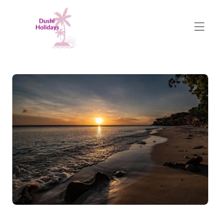
Dushi Holidays
oferta de casas de férias
▾
Pacotes de Gestão
Coisas para fazer em Curaçao
▾
I am Dushi
Entre em contato conosco
Reviews
Termos e Condições