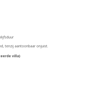
lijfsduur
nd, tenzij aantoonbaar onjuist.
erde villa)