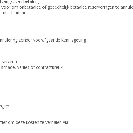
ntvangst van betaling
 voor om onbetaalde of gedeeltelijk betaalde reserveringen te annul
n niet bindend
 annulering zonder voorafgaande kennisgeving
eserveerd
r schade, verlies of contractbreuk
ingen
er om deze kosten te verhalen via: