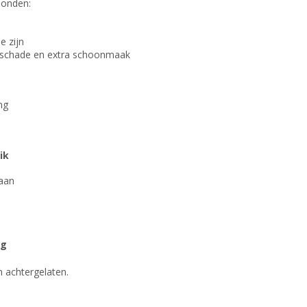
honden:
e zijn
oor schade en extra schoonmaak
ng
ik
taan
ng
n achtergelaten.