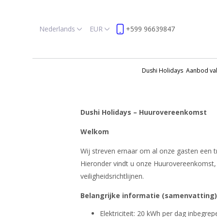
Nederlands
EUR
+599 96639847
Dushi Holidays
Aanbod va
Dushi Holidays – Huurovereenkomst
Welkom
Wij streven ernaar om al onze gasten een t
Hieronder vindt u onze Huurovereenkomst, w
veiligheidsrichtlijnen.
Belangrijke informatie (samenvatting)
Elektriciteit: 20 kWh per dag inbegrep