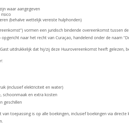
zijn waar aangegeven
risico
eren (behalve wettelijk vereiste hulphonden)
enkomst”) vormen een juridisch bindende overeenkomst tussen de g
 opgericht naar het recht van Curaçao, handelend onder de naam “Dus
Gast uitdrukkelijk dat hij/zij deze Huurovereenkomst heeft gelezen, b
r:
k (inclusief elektriciteit en water)
de, schoonmaak en extra kosten
en geschillen
an toepassing is op alle boekingen, inclusief boekingen via directe 
n.