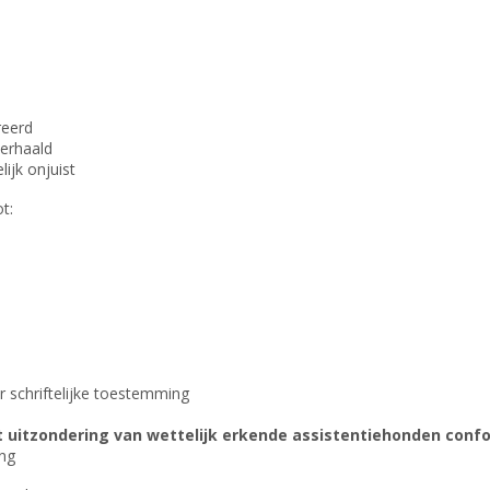
reerd
verhaald
lijk onjuist
t:
 schriftelijke toestemming
 uitzondering van wettelijk erkende assistentiehonden con
ing